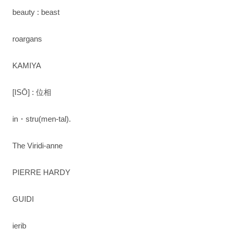
beauty : beast
roargans
KAMIYA
[ISŌ] : 位相
in・stru(men-tal).
The Viridi-anne
PIERRE HARDY
GUIDI
ierib