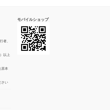
モバイルショップ
行者、
抜）以上
（原本
ださい