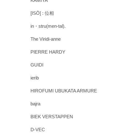
KAMIYA
[ISŌ] : 位相
in・stru(men-tal).
The Viridi-anne
PIERRE HARDY
GUIDI
ierib
HIROFUMI UBUKATA ARMURE
bajra
BIEK VERSTAPPEN
D-VEC