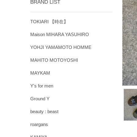
BRAND LIST
TOKIARI 【時在】
Maison MIHARA YASUHIRO
YOHJI YAMAMOTO HOMME
MAHITO MOTOYOSHI
MAYKAM
Y's for men
Ground Y
beauty : beast
roargans