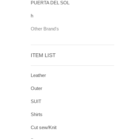
PUERTA DEL SOL
h
Other Brand's
ITEM LIST
Leather
Outer
SUIT
Shirts
Cut sew/Knit