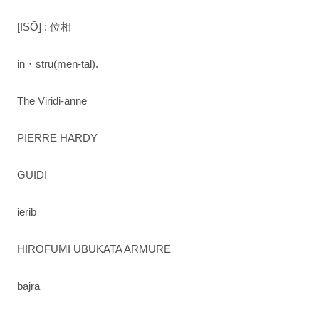
[ISŌ] : 位相
in・stru(men-tal).
The Viridi-anne
PIERRE HARDY
GUIDI
ierib
HIROFUMI UBUKATA ARMURE
bajra