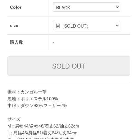
Color
size
購入数
-
素材：カンガルー革
裏地：ポリエステル100%
中綿：ダウン93%/フェザー7%
サイズ
M : 肩幅44/身幅48/着丈62/袖丈62cm
L : 肩幅46/身幅51/着丈64/袖丈64cm