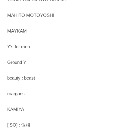
MAHITO MOTOYOSHI
MAYKAM
Y's for men
Ground Y
beauty : beast
roargans
KAMIYA
[ISŌ] : 位相