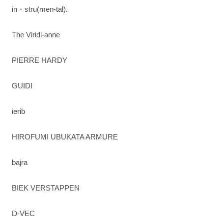
in・stru(men-tal).
The Viridi-anne
PIERRE HARDY
GUIDI
ierib
HIROFUMI UBUKATA ARMURE
bajra
BIEK VERSTAPPEN
D-VEC