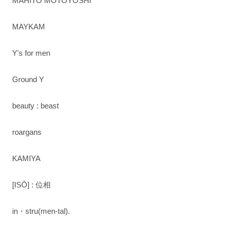
MAHITO MOTOYOSHI
MAYKAM
Y's for men
Ground Y
beauty : beast
roargans
KAMIYA
[ISŌ] : 位相
in・stru(men-tal).