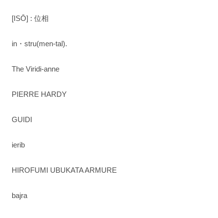
[ISŌ] : 位相
in・stru(men-tal).
The Viridi-anne
PIERRE HARDY
GUIDI
ierib
HIROFUMI UBUKATA ARMURE
bajra