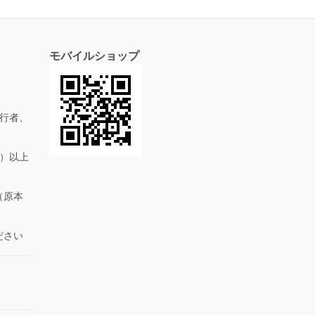
モバイルショップ
行者、
抜）以上
（原本
ださい