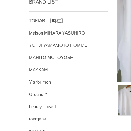
BRAND LIST
TOKIARI 【時在】
Maison MIHARA YASUHIRO
YOHJI YAMAMOTO HOMME
MAHITO MOTOYOSHI
MAYKAM
Y's for men
Ground Y
beauty : beast
roargans