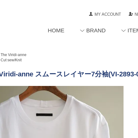
MY ACCOUNT
N
HOME
BRAND
ITE
The Viridi-anne
Cut sew/Knit
 Viridi-anne スムースレイヤー7分袖(VI-2893-0