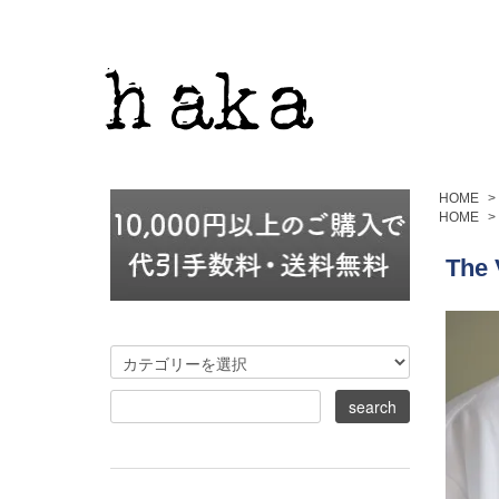
HOME
>
HOME
>
The