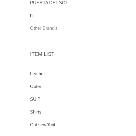
PUERTA DEL SOL
h
Other Brand's
ITEM LIST
Leather
Outer
SUIT
Shirts
Cut sew/Knit