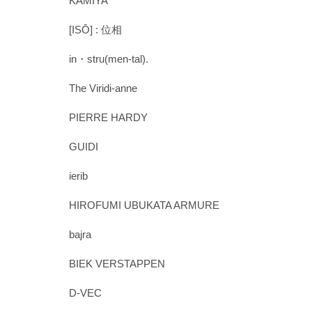
KAMIYA
[ISŌ] : 位相
in・stru(men-tal).
The Viridi-anne
PIERRE HARDY
GUIDI
ierib
HIROFUMI UBUKATA ARMURE
bajra
BIEK VERSTAPPEN
D-VEC