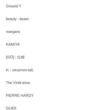
Ground Y
beauty : beast
roargans
KAMIYA
[ISŌ] : 位相
in・stru(men-tal).
The Viridi-anne
PIERRE HARDY
GUIDI