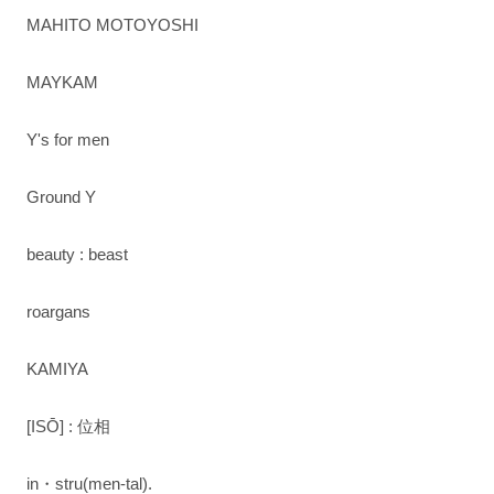
MAHITO MOTOYOSHI
MAYKAM
Y's for men
Ground Y
beauty : beast
roargans
KAMIYA
[ISŌ] : 位相
in・stru(men-tal).