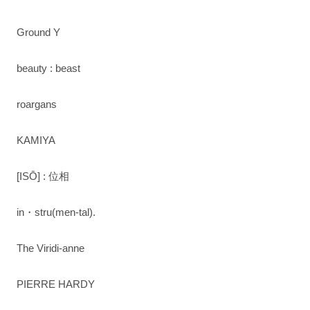
Ground Y
beauty : beast
roargans
KAMIYA
[ISŌ] : 位相
in・stru(men-tal).
The Viridi-anne
PIERRE HARDY