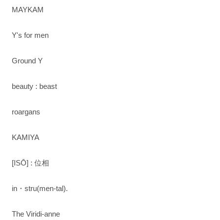
MAYKAM
Y's for men
Ground Y
beauty : beast
roargans
KAMIYA
[ISŌ] : 位相
in・stru(men-tal).
The Viridi-anne