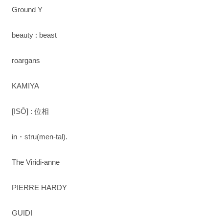
Ground Y
beauty : beast
roargans
KAMIYA
[ISŌ] : 位相
in・stru(men-tal).
The Viridi-anne
PIERRE HARDY
GUIDI