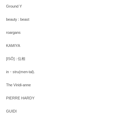
Ground Y
beauty : beast
roargans
KAMIYA
[ISŌ] : 位相
in・stru(men-tal).
The Viridi-anne
PIERRE HARDY
GUIDI