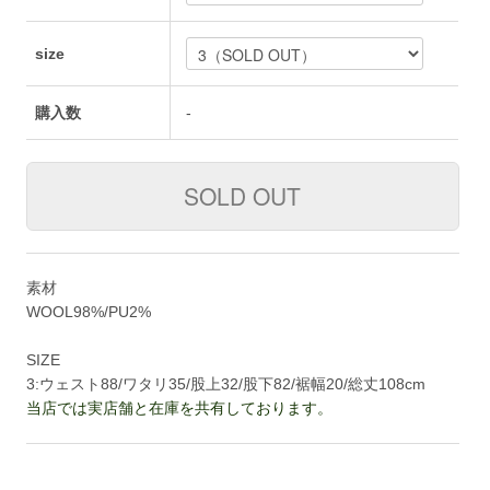
size
購入数
-
素材
WOOL98%/PU2%
SIZE
3:ウェスト88/ワタリ35/股上32/股下82/裾幅20/総丈108cm
当店では実店舗と在庫を共有しております。