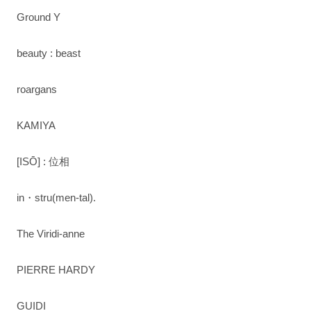
Ground Y
beauty : beast
roargans
KAMIYA
[ISŌ] : 位相
in・stru(men-tal).
The Viridi-anne
PIERRE HARDY
GUIDI