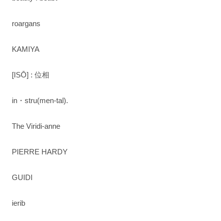
roargans
KAMIYA
[ISŌ] : 位相
in・stru(men-tal).
The Viridi-anne
PIERRE HARDY
GUIDI
ierib