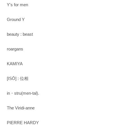
Y's for men
Ground Y
beauty : beast
roargans
KAMIYA
[ISŌ] : 位相
in・stru(men-tal).
The Viridi-anne
PIERRE HARDY