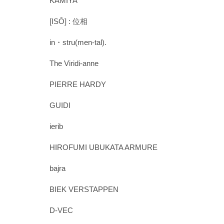
KAMIYA
[ISŌ] : 位相
in・stru(men-tal).
The Viridi-anne
PIERRE HARDY
GUIDI
ierib
HIROFUMI UBUKATA ARMURE
bajra
BIEK VERSTAPPEN
D-VEC