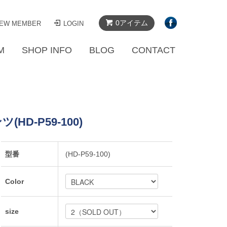
0アイテム
EW MEMBER
LOGIN
M
SHOP INFO
BLOG
CONTACT
HD-P59-100)
型番
(HD-P59-100)
Color
size