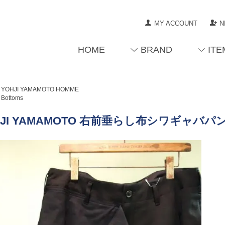
MY ACCOUNT
N
HOME
BRAND
ITE
YOHJI YAMAMOTO HOMME
Bottoms
JI YAMAMOTO 右前垂らし布シワギャバパンツ(