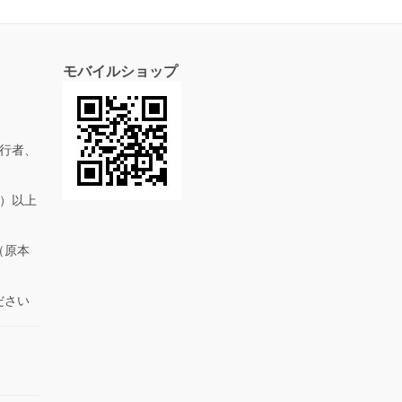
モバイルショップ
行者、
抜）以上
（原本
ださい