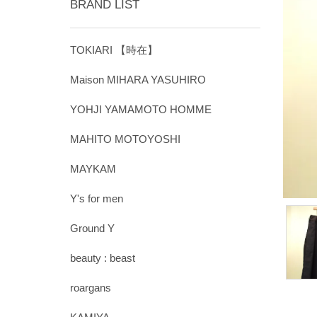
BRAND LIST
TOKIARI 【時在】
Maison MIHARA YASUHIRO
YOHJI YAMAMOTO HOMME
MAHITO MOTOYOSHI
MAYKAM
Y's for men
Ground Y
beauty : beast
roargans