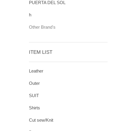
PUERTA DEL SOL
h
Other Brand's
ITEM LIST
Leather
Outer
SUIT
Shirts
Cut sew/Knit