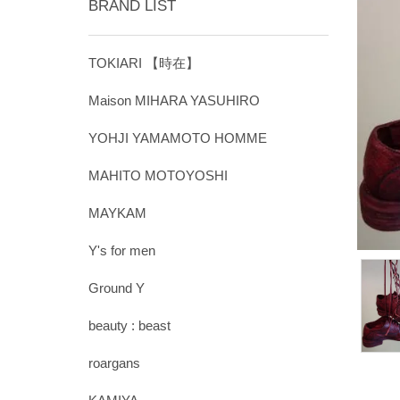
BRAND LIST
TOKIARI 【時在】
Maison MIHARA YASUHIRO
YOHJI YAMAMOTO HOMME
MAHITO MOTOYOSHI
MAYKAM
Y's for men
Ground Y
beauty : beast
roargans