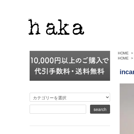
HOME
>
HOME
>
inca