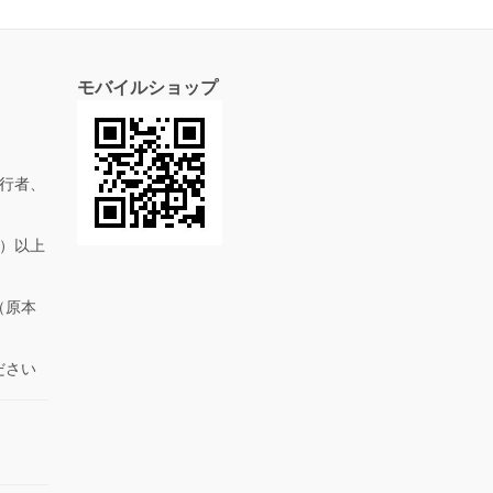
モバイルショップ
行者、
抜）以上
（原本
ださい