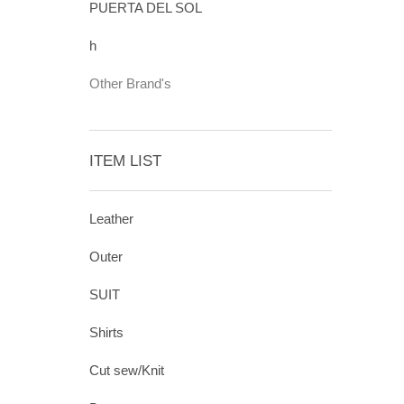
PUERTA DEL SOL
h
Other Brand's
ITEM LIST
Leather
Outer
SUIT
Shirts
Cut sew/Knit