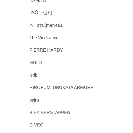
KAMIYA
[ISŌ] : 位相
in・stru(men-tal).
The Viridi-anne
PIERRE HARDY
GUIDI
ierib
HIROFUMI UBUKATA ARMURE
bajra
BIEK VERSTAPPEN
D-VEC