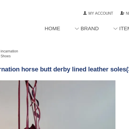
MY ACCOUNT
N
HOME
BRAND
ITE
incarnation
Shoes
rnation horse butt derby lined leather sole