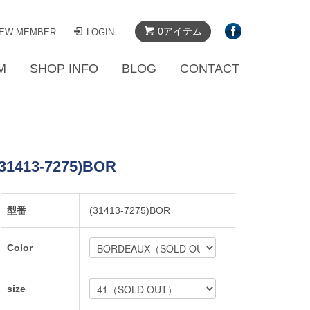
0アイテム
EW MEMBER
LOGIN
M
SHOP INFO
BLOG
CONTACT
s(31413-7275)BOR
型番
(31413-7275)BOR
Color
size