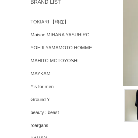
BRAND LIST
TOKIARI 【時在】
Maison MIHARA YASUHIRO
YOHJI YAMAMOTO HOMME
MAHITO MOTOYOSHI
MAYKAM
Y's for men
Ground Y
beauty : beast
roargans