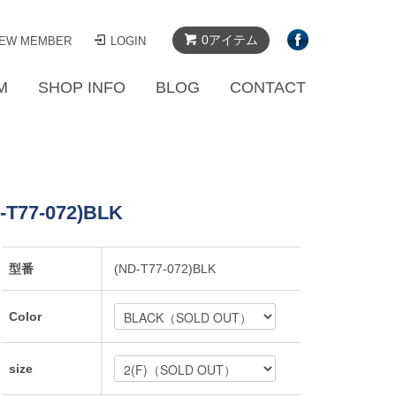
0アイテム
EW MEMBER
LOGIN
M
SHOP INFO
BLOG
CONTACT
77-072)BLK
型番
(ND-T77-072)BLK
Color
size