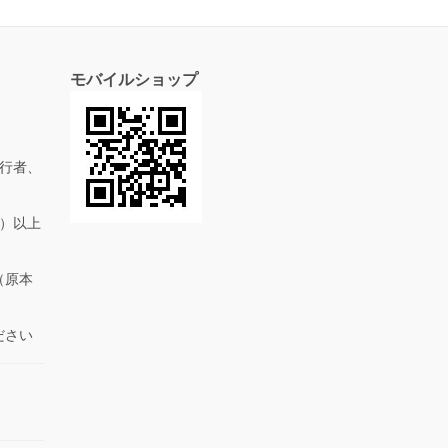
モバイルショップ
行者、
抜）以上
（原本
ださい