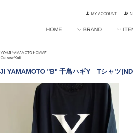
MY ACCOUNT
N
HOME
BRAND
ITE
YOHJI YAMAMOTO HOMME
Cut sew/Knit
JI YAMAMOTO "B" 千鳥ハギY Tシャツ(ND-T