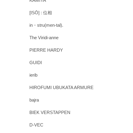
KAMIYA
[ISŌ] : 位相
in・stru(men-tal).
The Viridi-anne
PIERRE HARDY
GUIDI
ierib
HIROFUMI UBUKATA ARMURE
bajra
BIEK VERSTAPPEN
D-VEC