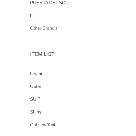
PUERTA DEL SOL
h
Other Brand's
ITEM LIST
Leather
Outer
SUIT
Shirts
Cut sew/Knit