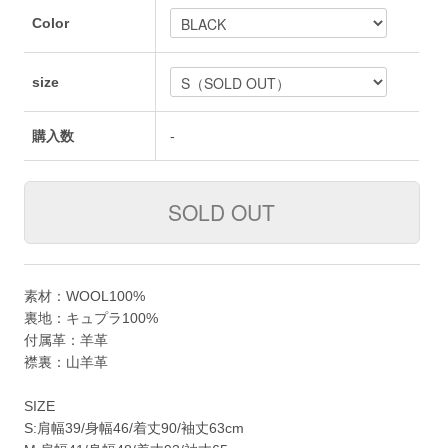
Color
size
購入数
-
素材：WOOL100%
裏地：キュプラ100%
付属革：羊革
襟裏：山羊革
SIZE
S:肩幅39/身幅46/着丈90/袖丈63cm