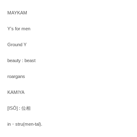
MAYKAM
Y's for men
Ground Y
beauty : beast
roargans
KAMIYA
[ISŌ] : 位相
in・stru(men-tal).