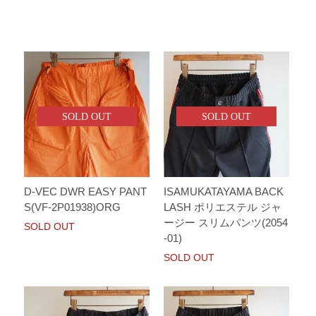
SOLD OUT
SOLD OUT
D-VEC DWR EASY PANT
ISAMUKATAYAMA BACK
S(VF-2P01938)ORG
LASH ポリエステル ジャ
ージー スリムパンツ(2054
SOLD OUT
-01)
SOLD OUT