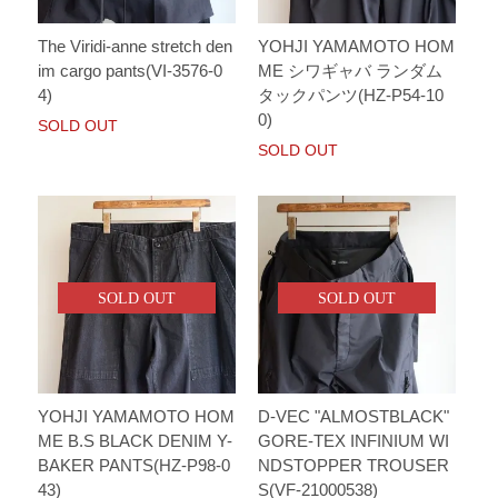
The Viridi-anne stretch den
YOHJI YAMAMOTO HOM
im cargo pants(VI-3576-0
ME シワギャバ ランダム
4)
タックパンツ(HZ-P54-10
0)
SOLD OUT
SOLD OUT
SOLD OUT
SOLD OUT
YOHJI YAMAMOTO HOM
D-VEC "ALMOSTBLACK"
ME B.S BLACK DENIM Y-
GORE-TEX INFINIUM WI
BAKER PANTS(HZ-P98-0
NDSTOPPER TROUSER
43)
S(VF-21000538)