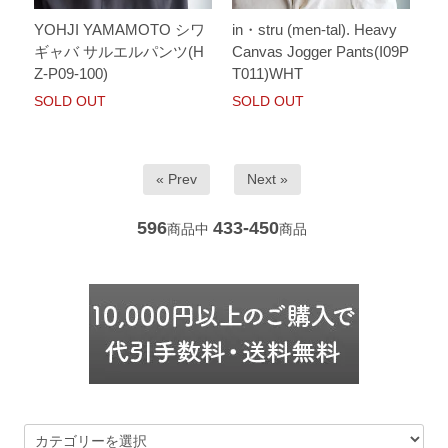
YOHJI YAMAMOTO シワ
in・stru (men-tal). Heavy
ギャバ サルエルパンツ(H
Canvas Jogger Pants(I09P
Z-P09-100)
T011)WHT
SOLD OUT
SOLD OUT
« Prev
Next »
596
433-450
商品中
商品