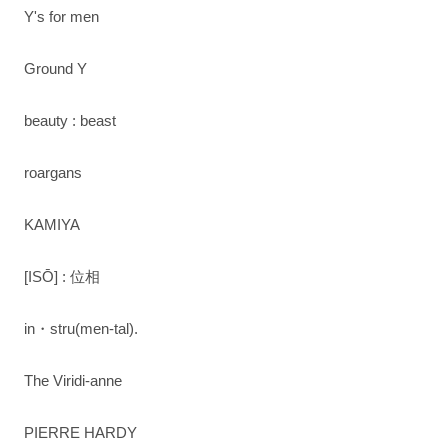
Y's for men
Ground Y
beauty : beast
roargans
KAMIYA
[ISŌ] : 位相
in・stru(men-tal).
The Viridi-anne
PIERRE HARDY