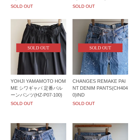
SOLD OUT
SOLD OUT
SOLD OUT
SOLD OUT
YOHJI YAMAMOTO HOM
CHANGES REMAKE PAI
ME シワギャバ 定番バル
NT DENIM PANTS(CH404
ーンパンツ(HZ-P07-100)
0)IND
SOLD OUT
SOLD OUT