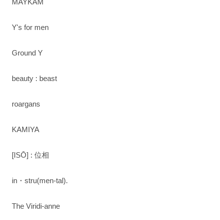
MAYKAM
Y's for men
Ground Y
beauty : beast
roargans
KAMIYA
[ISŌ] : 位相
in・stru(men-tal).
The Viridi-anne