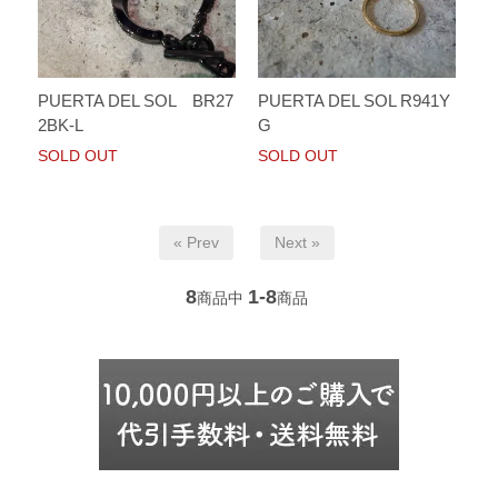
PUERTA DEL SOL BR27
PUERTA DEL SOL R941Y
2BK-L
G
SOLD OUT
SOLD OUT
« Prev
Next »
8
1-8
商品中
商品