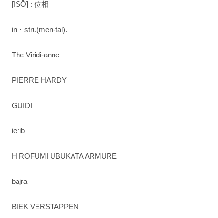
[ISŌ] : 位相
in・stru(men-tal).
The Viridi-anne
PIERRE HARDY
GUIDI
ierib
HIROFUMI UBUKATA ARMURE
bajra
BIEK VERSTAPPEN