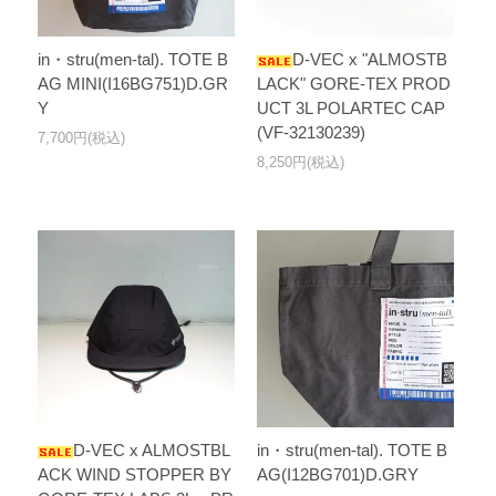
in・stru(men-tal). TOTE B
D-VEC x "ALMOSTB
AG MINI(I16BG751)D.GR
LACK" GORE-TEX PROD
Y
UCT 3L POLARTEC CAP
(VF-32130239)
7,700円(税込)
8,250円(税込)
D-VEC x ALMOSTBL
in・stru(men-tal). TOTE B
ACK WIND STOPPER BY
AG(I12BG701)D.GRY