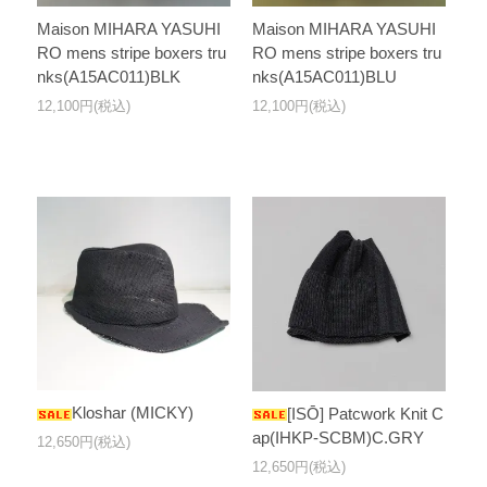
Maison MIHARA YASUHI
Maison MIHARA YASUHI
RO mens stripe boxers tru
RO mens stripe boxers tru
nks(A15AC011)BLK
nks(A15AC011)BLU
12,100円(税込)
12,100円(税込)
Kloshar (MICKY)
[ISŌ] Patcwork Knit C
ap(IHKP-SCBM)C.GRY
12,650円(税込)
12,650円(税込)