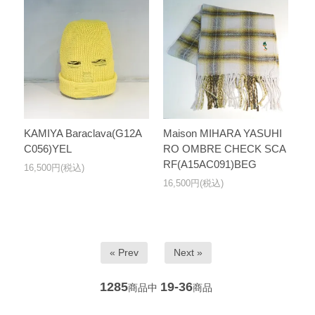
KAMIYA Baraclava(G12A
Maison MIHARA YASUHI
C056)YEL
RO OMBRE CHECK SCA
RF(A15AC091)BEG
16,500円(税込)
16,500円(税込)
« Prev
Next »
1285
19-36
商品中
商品