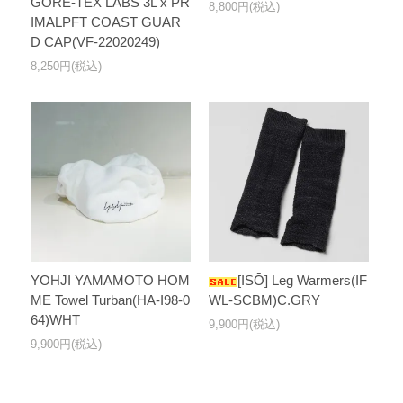
GORE-TEX LABS 3L x PR
8,800円(税込)
IMALPFT COAST GUAR
D CAP(VF-22020249)
8,250円(税込)
YOHJI YAMAMOTO HOM
[ISŌ] Leg Warmers(IF
ME Towel Turban(HA-I98-0
WL-SCBM)C.GRY
64)WHT
9,900円(税込)
9,900円(税込)