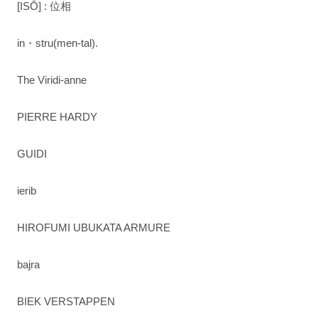
[ISŌ] : 位相
in・stru(men-tal).
The Viridi-anne
PIERRE HARDY
GUIDI
ierib
HIROFUMI UBUKATA ARMURE
bajra
BIEK VERSTAPPEN