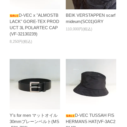
D-VEC x "ALMOSTB
BEIK VERSTAPPEN scarf
LACK" GORE-TEX PROD
mideum(SC01)GRY
UCT 3L POLARTEC CAP
110,000円(税込)
(VF-32130239)
8,250円(税込)
Y's for men マットオイル
D-VEC TUSSAH FIS
30mmプレーンベルト(MS
HERMANS HAT(VF-3AC2