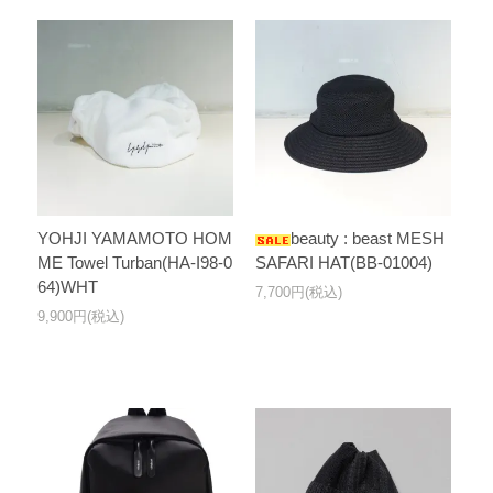
YOHJI YAMAMOTO HOM
beauty : beast MESH
ME Towel Turban(HA-I98-0
SAFARI HAT(BB-01004)
64)WHT
7,700円(税込)
9,900円(税込)