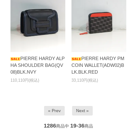
PIERRE HARDY ALP
PIERRE HARDY PM
HA SHOULDER BAG(QV
COIN WALLET(ADW02)B
08)BLK.NVY
LK.BLK.RED
110,110円(税込)
33,110円(税込)
« Prev
Next »
1286
19-36
商品中
商品