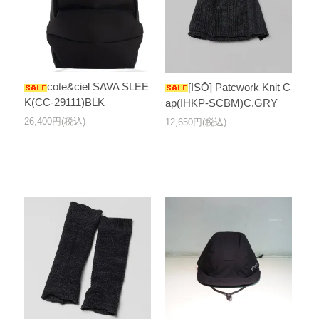
cote&ciel SAVA SLEE
[ISŌ] Patcwork Knit C
K(CC-29111)BLK
ap(IHKP-SCBM)C.GRY
26,400円(税込)
12,650円(税込)