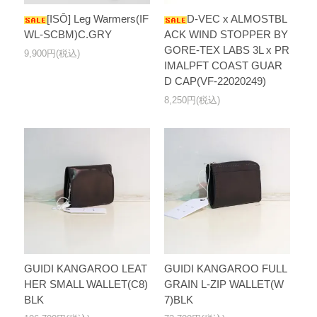
[ISŌ] Leg Warmers(IF
D-VEC x ALMOSTBL
WL-SCBM)C.GRY
ACK WIND STOPPER BY
GORE-TEX LABS 3L x PR
9,900円(税込)
IMALPFT COAST GUAR
D CAP(VF-22020249)
8,250円(税込)
GUIDI KANGAROO LEAT
GUIDI KANGAROO FULL
HER SMALL WALLET(C8)
GRAIN L-ZIP WALLET(W
BLK
7)BLK