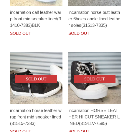
incarnation calf leather war
incarnation horse butt leath
p front mid sneaker lined(3
er 6holes ancle lined leathe
1410-7383)BLK
r soles(31513-7335)
SOLD OUT
SOLD OUT
SOLD OUT
SOLD OUT
incarnation horse leather w
incarnation HORSE LEAT
rap front mid sneaker lined
HER HI CUT SNEAKER L
(31519-7383)
INED(31911V-7585)
SOLD OUT
SOLD OUT