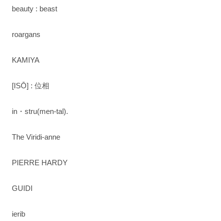
beauty : beast
roargans
KAMIYA
[ISŌ] : 位相
in・stru(men-tal).
The Viridi-anne
PIERRE HARDY
GUIDI
ierib