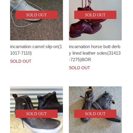
SOLD OUT
SOLD OUT
incarnation camel slip-on(1
incarnation horse butt derb
1017-7110)
y lined leather soles(31413
-7275)BOR
SOLD OUT
SOLD OUT
SOLD OUT
SOLD OUT