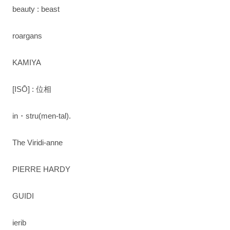
beauty : beast
roargans
KAMIYA
[ISŌ] : 位相
in・stru(men-tal).
The Viridi-anne
PIERRE HARDY
GUIDI
ierib