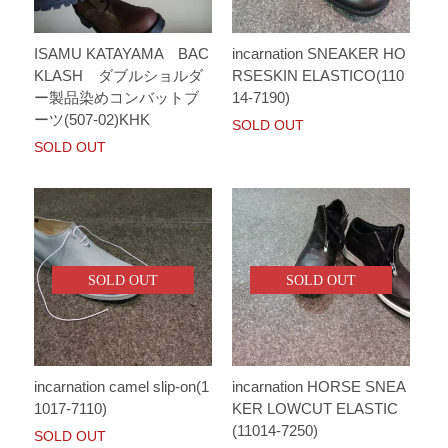
ISAMU KATAYAMA BAC
incarnation SNEAKER HO
KLASH ダブルショルダ
RSESKIN ELASTICO(110
ー製品染めコンバットブ
14-7190)
ーツ(507-02)KHK
SOLD OUT
SOLD OUT
SOLD OUT
SOLD OUT
incarnation camel slip-on(1
incarnation HORSE SNEA
1017-7110)
KER LOWCUT ELASTIC
(11014-7250)
SOLD OUT