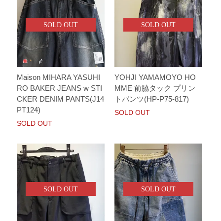
SOLD OUT
SOLD OUT
Maison MIHARA YASUHI
YOHJI YAMAMOYO HO
RO BAKER JEANS w STI
MME 前脇タック プリン
CKER DENIM PANTS(J14
トパンツ(HP-P75-817)
PT124)
SOLD OUT
SOLD OUT
SOLD OUT
SOLD OUT