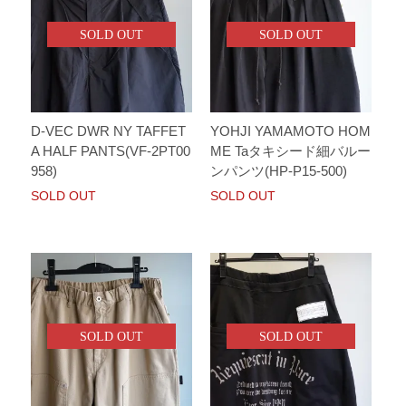
SOLD OUT
SOLD OUT
D-VEC DWR NY TAFFET
YOHJI YAMAMOTO HOM
A HALF PANTS(VF-2PT00
ME Taタキシード細バルー
958)
ンパンツ(HP-P15-500)
SOLD OUT
SOLD OUT
SOLD OUT
SOLD OUT