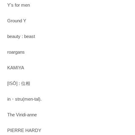
Y's for men
Ground Y
beauty : beast
roargans
KAMIYA
[ISŌ] : 位相
in・stru(men-tal).
The Viridi-anne
PIERRE HARDY