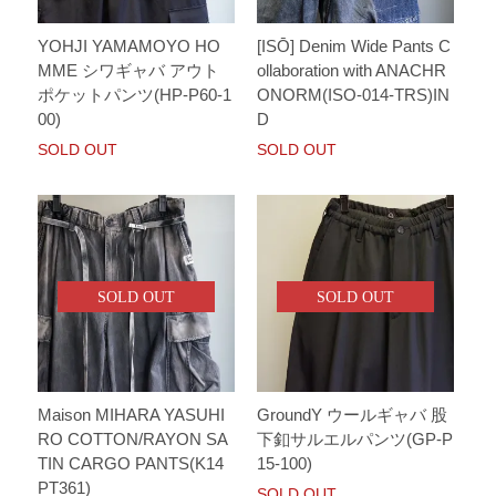
YOHJI YAMAMOYO HO
[ISŌ] Denim Wide Pants C
MME シワギャバ アウト
ollaboration with ANACHR
ポケットパンツ(HP-P60-1
ONORM(ISO-014-TRS)IN
00)
D
SOLD OUT
SOLD OUT
SOLD OUT
SOLD OUT
Maison MIHARA YASUHI
GroundY ウールギャバ 股
RO COTTON/RAYON SA
下釦サルエルパンツ(GP-P
TIN CARGO PANTS(K14
15-100)
PT361)
SOLD OUT