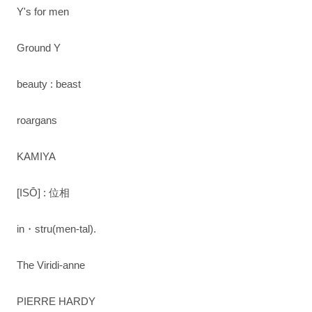
Y's for men
Ground Y
beauty : beast
roargans
KAMIYA
[ISŌ] : 位相
in・stru(men-tal).
The Viridi-anne
PIERRE HARDY