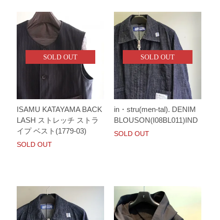
SOLD OUT
SOLD OUT
ISAMU KATAYAMA BACK
in・stru(men-tal). DENIM
LASH ストレッチ ストラ
BLOUSON(I08BL011)IND
イプ ベスト(1779-03)
SOLD OUT
SOLD OUT