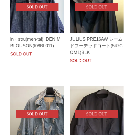
SOLD OUT
SOLD OUT
in・stru(men-tal). DENIM
JULIUS PRE16AW シーム
BLOUSON(I08BL011)
ドフーデッドコート(547C
OM1)BLK
SOLD OUT
SOLD OUT
SOLD OUT
SOLD OUT