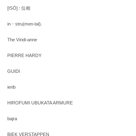
[ISŌ] : 位相
in・stru(men-tal).
The Viridi-anne
PIERRE HARDY
GUIDI
ierib
HIROFUMI UBUKATA ARMURE
bajra
BIEK VERSTAPPEN