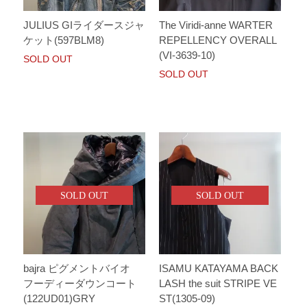
JULIUS GIライダースジャ
The Viridi-anne WARTER
ケット(597BLM8)
REPELLENCY OVERALL
(VI-3639-10)
SOLD OUT
SOLD OUT
SOLD OUT
SOLD OUT
bajra ピグメントバイオ
ISAMU KATAYAMA BACK
フーディーダウンコート
LASH the suit STRIPE VE
(122UD01)GRY
ST(1305-09)