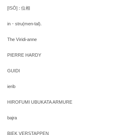
[ISŌ] : 位相
in・stru(men-tal).
The Viridi-anne
PIERRE HARDY
GUIDI
ierib
HIROFUMI UBUKATA ARMURE
bajra
BIEK VERSTAPPEN