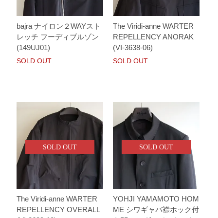
bajra ナイロン２WAYスト
The Viridi-anne WARTER
レッチ フーディブルゾン
REPELLENCY ANORAK
(149UJ01)
(VI-3638-06)
SOLD OUT
SOLD OUT
SOLD OUT
SOLD OUT
The Viridi-anne WARTER
YOHJI YAMAMOTO HOM
REPELLENCY OVERALL
ME シワギャバ襟ホック付