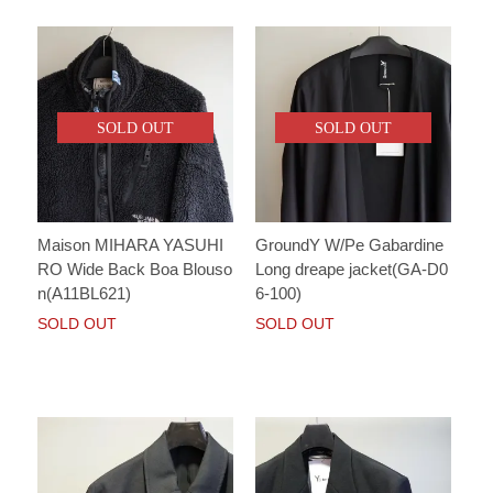
SOLD OUT
SOLD OUT
Maison MIHARA YASUHI
GroundY W/Pe Gabardine
RO Wide Back Boa Blouso
Long dreape jacket(GA-D0
n(A11BL621)
6-100)
SOLD OUT
SOLD OUT