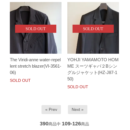
SOLD OUT
SOLD OUT
The Viridi-anne water-repel
YOHJI YAMAMOTO HOM
lent stretch blazer(VI-3561-
ME スーツギャバ２Bシン
06)
グルジャケット(HZ-J87-1
50)
SOLD OUT
SOLD OUT
« Prev
Next »
390
109-126
商品中
商品