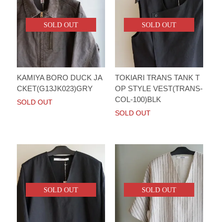
SOLD OUT
SOLD OUT
KAMIYA BORO DUCK JA
TOKIARI TRANS TANK T
CKET(G13JK023)GRY
OP STYLE VEST(TRANS-
COL-100)BLK
SOLD OUT
SOLD OUT
SOLD OUT
SOLD OUT