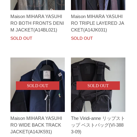
Maison MIHARA YASUHI
Maison MIHARA YASUHI
RO BOTH FRONTS DENI
RO TRIPLE LAYERED JA
M JACKET(A14BL021)
CKET(A14JK031)
SOLD OUT
SOLD OUT
SOLD OUT
SOLD OUT
Maison MIHARA YASUHI
The Viridi-anne リップスト
RO WIDE BACK TRACK
ップ ベストバッグ(VI-388
JACKET(A14JK591)
3-09)