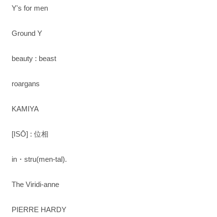
Y's for men
Ground Y
beauty : beast
roargans
KAMIYA
[ISŌ] : 位相
in・stru(men-tal).
The Viridi-anne
PIERRE HARDY