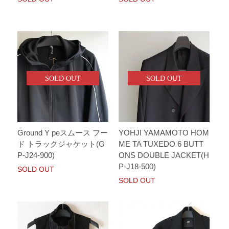
SOLD OUT
SOLD OUT
Ground Y peスムース フー
YOHJI YAMAMOTO HOM
ド トラックジャケット(G
ME TA TUXEDO 6 BUTT
P-J24-900)
ONS DOUBLE JACKET(H
P-J18-500)
SOLD OUT
SOLD OUT