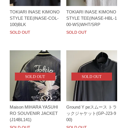
TOKIARI INASE KIMONO
TOKIARI INASE KIMONO
STYLE TEE(INASE-COL-
STYLE TEE(INASE-HBL-1
100)BLK
00-WS)WHT/SRP
SOLD OUT
SOLD OUT
SOLD OUT
SOLD OUT
Maison MIHARA YASUHI
Ground Y peスムース トラ
RO SOUVENIR JACKET
ックジャケット(GP-J23-9
(J14BL141)
00)
SOLD OUT
SOLD OUT