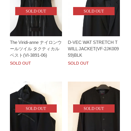
SOLD OUT
SOLD OUT
The Viridi-anne ナイロンウ
D-VEC WAT STRETCH T
ールツイル タクティカル
WILL JACKET(VF-2JK009
ベスト(VI-3891-06)
59)BLK
SOLD OUT
SOLD OUT
SOLD OUT
SOLD OUT