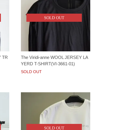
SOLD OUT
Y TR
The Viridi-anne WOOL JERSEY LA
YERD T-SHIRT(VI-3661-01)
SOLD OUT
SOLD OUT