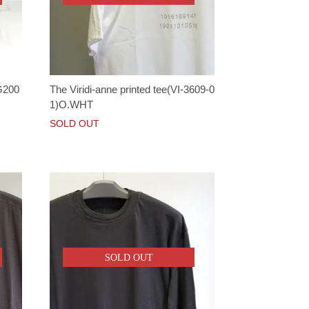
G200
The Viridi-anne printed tee(VI-3609-0
1)O.WHT
SOLD OUT
SOLD OUT