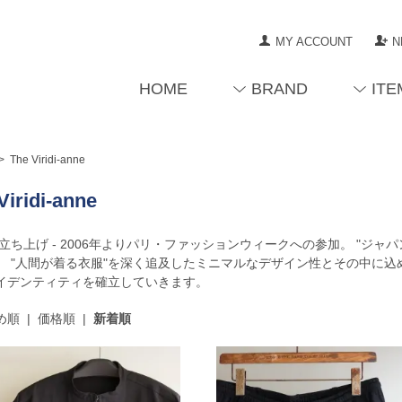
MY ACCOUNT
N
HOME
BRAND
ITE
>
The Viridi-anne
Viridi-anne
1年立ち上げ - 2006年よりパリ・ファッションウィークへの参加。 "ジ
。 "人間が着る衣服"を深く追及したミニマルなデザイン性とその中に込
イデンティティを確立していきます。
め順
|
価格順
|
新着順