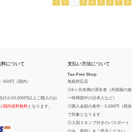
<
1
2
3
4
5
6
7
8
送料について
支払い方法について
Tax-Free Shop
：550円（国内）
免税対応店
◎6ヶ月未満の滞在者（外国籍の旅
合計が10,000円以上ご購入のお
一時帰国中の日本人など）
り
国内送料無料
となります。
◎購入金額の条件：5,000円（税
で対象となります
◎入国スタンプ付きのパスポート
のみ、有効）をご提示ください