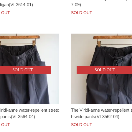
digan(VI-3614-01)
7-09)
 OUT
SOLD OUT
SOLD OUT
SOLD OUT
ridi-anne water-repellent stretc
The Viridi-anne water-repellent 
f pants(VI-3564-04)
h wide pants(VI-3562-04)
 OUT
SOLD OUT