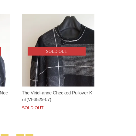
SOLD OUT
 Nec
The Viridi-anne Checked Pullover K
nit(VI-3529-07)
SOLD OUT