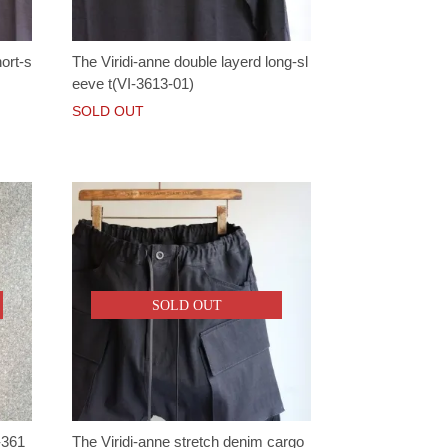
ort-s
The Viridi-anne double layerd long-sl
eeve t(VI-3613-01)
SOLD OUT
SOLD OUT
-361
The Viridi-anne stretch denim cargo