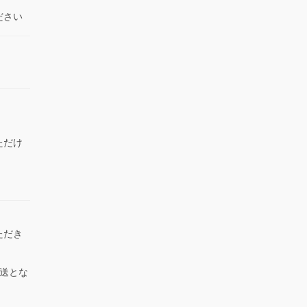
ださい
ただけ
）
ただき
送とな