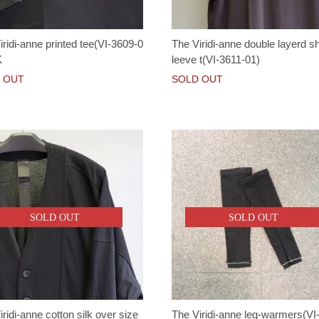
iridi-anne printed tee(VI-3609-0
The Viridi-anne double layerd sh
K
leeve t(VI-3611-01)
 OUT
SOLD OUT
SOLD OUT
SOLD OUT
ridi-anne cotton silk over size
The Viridi-anne leg-warmers(VI