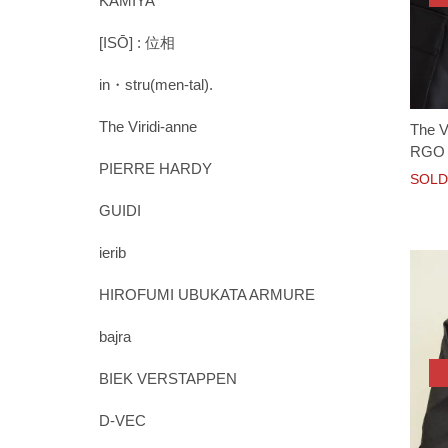
KAMIYA
[ISŌ] : 位相
in・stru(men-tal).
The Viridi-anne
The V
RGO 
PIERRE HARDY
SOLD
GUIDI
ierib
HIROFUMI UBUKATA ARMURE
bajra
BIEK VERSTAPPEN
D-VEC