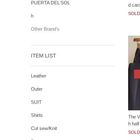
PUERTA DEL SOL
d car
SOLD
h
Other Brand's
ITEM LIST
Leather
Outer
SUIT
Shirts
The Vi
h hal
Cut sew/Knit
SOLD