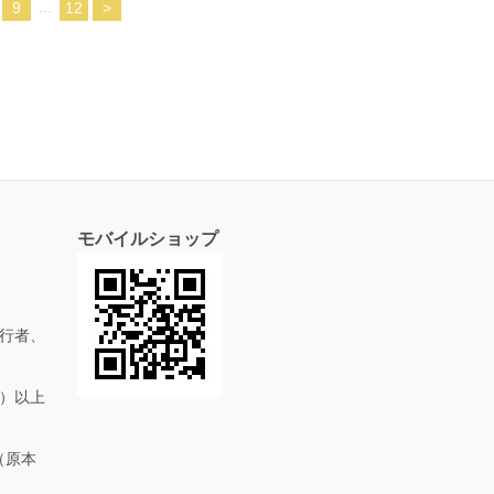
...
9
12
>
モバイルショップ
行者、
抜）以上
（原本