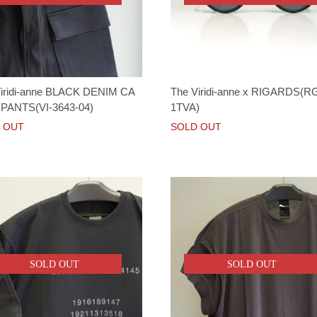
iridi-anne BLACK DENIM CA
The Viridi-anne x RIGARDS(R
PANTS(VI-3643-04)
1TVA)
 OUT
SOLD OUT
SOLD OUT
SOLD OUT