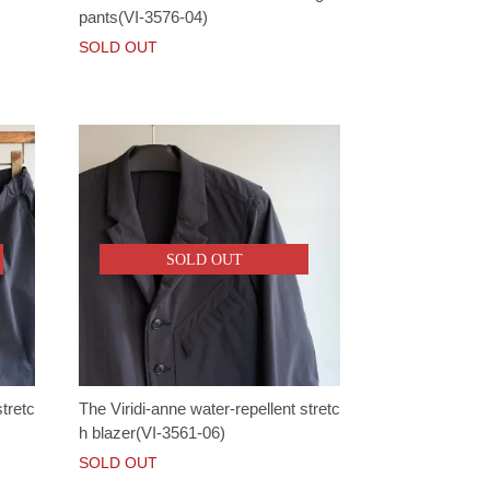
pants(VI-3576-04)
SOLD OUT
SOLD OUT
stretc
The Viridi-anne water-repellent stretc
h blazer(VI-3561-06)
SOLD OUT