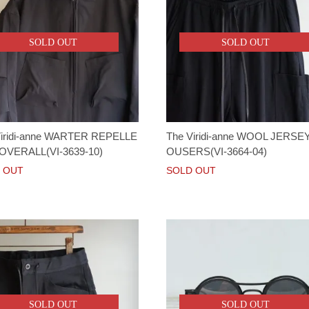
SOLD OUT
SOLD OUT
Viridi-anne WARTER REPELLE
The Viridi-anne WOOL JERSE
OVERALL(VI-3639-10)
OUSERS(VI-3664-04)
 OUT
SOLD OUT
SOLD OUT
SOLD OUT