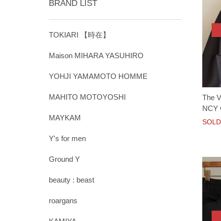
BRAND LIST
TOKIARI 【時在】
Maison MIHARA YASUHIRO
YOHJI YAMAMOTO HOMME
MAHITO MOTOYOSHI
The 
NCY 
MAYKAM
SOLD
Y's for men
Ground Y
beauty : beast
roargans