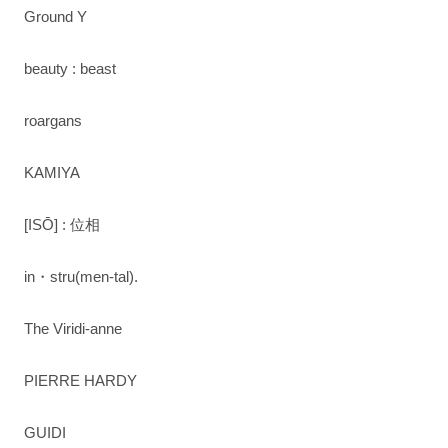
Ground Y
beauty : beast
roargans
KAMIYA
[ISŌ] : 位相
in・stru(men-tal).
The Viridi-anne
PIERRE HARDY
GUIDI